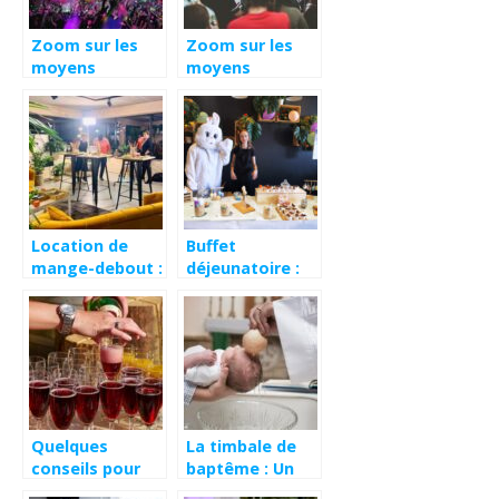
Zoom sur les
Zoom sur les
moyens
moyens
parfaits pour
parfaits pour
réussir
assurer
l’organisation
l’organisation
d’un projet
d’un événement
événementiel
Location de
Buffet
mange-debout :
déjeunatoire :
quels
l’importance
avantages ?
d’engager un
traiteur
événementiel
Quelques
La timbale de
conseils pour
baptême : Un
bien organiser
précieux