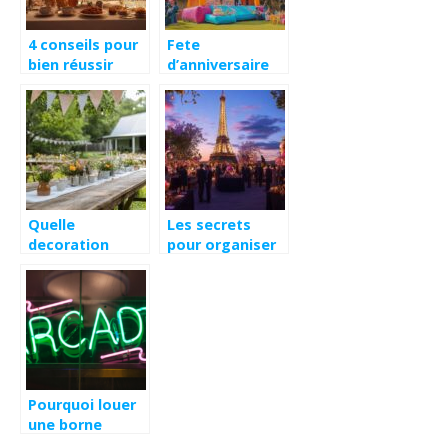
4 conseils pour
Fete
bien réussir
d’anniversaire
l’organisation
economique : 15
de vos
idees pour
événements
organiser
festifs : établir
l’anniversaire
un
d’un enfant de 3
chronogramme
ans a la maison
efficace
Quelle
Les secrets
decoration
pour organiser
champetre pour
votre
un bapteme : 10
événement à
idees de
Paris avec Les
chemins de
Fêtes Surprises
table rustiques
Événements : de
l’invitation à la
réalisation
Pourquoi louer
une borne
d’arcade pour