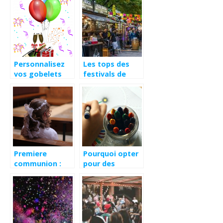
pour ados?
25ème
anniversaire?
Personnalisez
Les tops des
vos gobelets
festivals de
pour les
cette année
évènements
2021
Premiere
Pourquoi opter
communion :
pour des
est-ce
animations
obligatoire de
scientifiques
porter une aube
pour la fete de
?
vos enfants ?