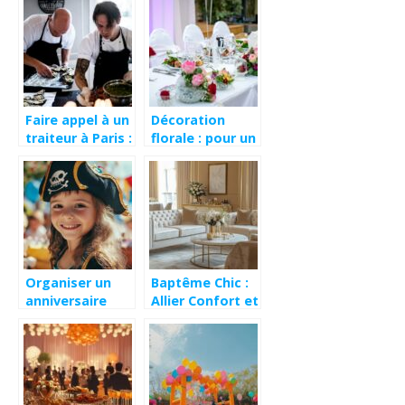
une réception
héritage chargé
de voeux de
chance et de
prospérité
Faire appel à un
Décoration
traiteur à Paris :
florale : pour un
à quel moment
événement
et pourquoi un
captivant et
traiteur
exceptionnel
gastronomique ?
Organiser un
Baptême Chic :
anniversaire
Allier Confort et
d’enfant sur le
Élégance en
thème des
Toute
pirates
Simplicité pour
les Petits
Princes