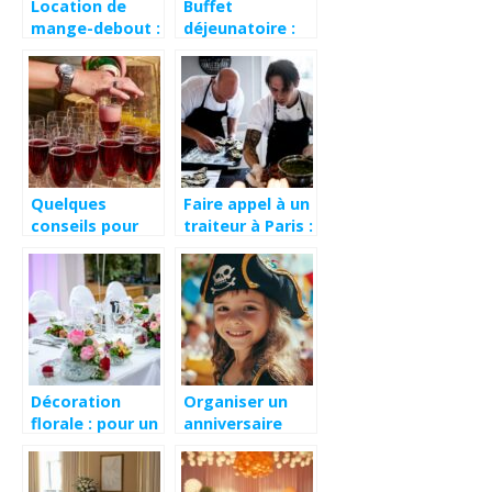
Location de
Buffet
mange-debout :
déjeunatoire :
quels
l’importance
avantages ?
d’engager un
traiteur
événementiel
Quelques
Faire appel à un
conseils pour
traiteur à Paris :
bien organiser
à quel moment
une réception
et pourquoi un
traiteur
gastronomique ?
Décoration
Organiser un
florale : pour un
anniversaire
événement
d’enfant sur le
captivant et
thème des
exceptionnel
pirates