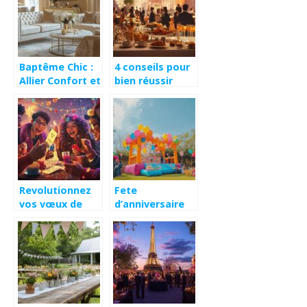
Baptême Chic :
4 conseils pour
Allier Confort et
bien réussir
Élégance en
l’organisation
Toute
de vos
Simplicité pour
événements
les Petits
festifs : établir
Princes
un
chronogramme
efficace
Revolutionnez
Fete
vos vœux de
d’anniversaire
nouvel an avec
economique : 15
un mini-film
idees pour
digne
organiser
d’Hollywood
l’anniversaire
d’un enfant de 3
ans a la maison