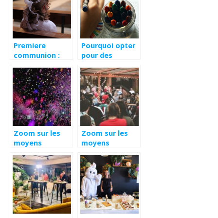
Premiere
Pourquoi opter
communion :
pour des
est-ce
animations
obligatoire de
scientifiques
porter une aube
pour la fete de
?
vos enfants ?
Zoom sur les
Zoom sur les
moyens
moyens
parfaits pour
parfaits pour
réussir
assurer
l’organisation
l’organisation
d’un projet
d’un événement
événementiel