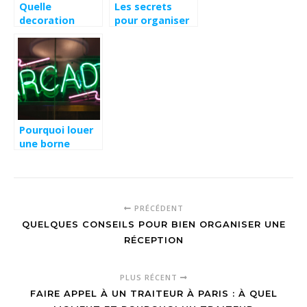
Quelle
Les secrets
decoration
pour organiser
champetre pour
votre
un bapteme : 10
événement à
idees de
Paris avec Les
chemins de
Fêtes Surprises
table rustiques
Événements : de
l’invitation à la
réalisation
Pourquoi louer
une borne
d’arcade pour
un événement
rétro et
convivial ?
PRÉCÉDENT
QUELQUES CONSEILS POUR BIEN ORGANISER UNE
RÉCEPTION
PLUS RÉCENT
FAIRE APPEL À UN TRAITEUR À PARIS : À QUEL