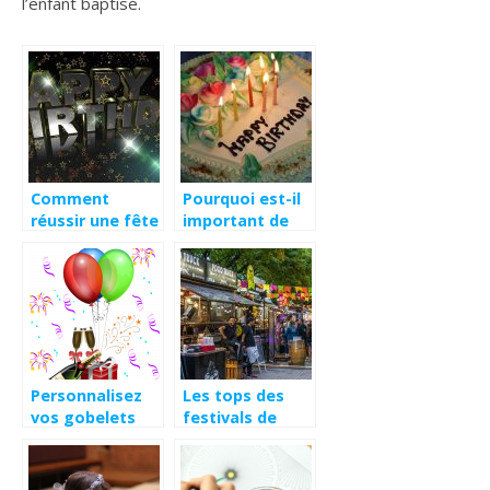
l’enfant baptisé.
Comment
Pourquoi est-il
réussir une fête
important de
d’anniversaire
fêter son
pour ados?
25ème
anniversaire?
Personnalisez
Les tops des
vos gobelets
festivals de
pour les
cette année
évènements
2021