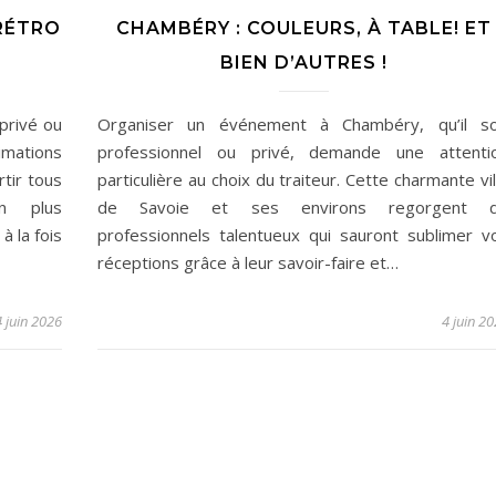
RÉTRO
CHAMBÉRY : COULEURS, À TABLE! ET
BIEN D’AUTRES !
privé ou
Organiser un événement à Chambéry, qu’il so
imations
professionnel ou privé, demande une attenti
tir tous
particulière au choix du traiteur. Cette charmante vil
en plus
de Savoie et ses environs regorgent 
à la fois
professionnels talentueux qui sauront sublimer v
réceptions grâce à leur savoir-faire et…
4 juin 2026
4 juin 2