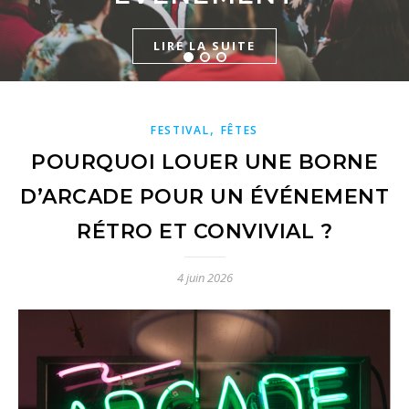
GARDIENNAGE
LIRE LA SUITE
LIRE LA SUITE
LIRE LA SUITE
,
FESTIVAL
FÊTES
POURQUOI LOUER UNE BORNE
D’ARCADE POUR UN ÉVÉNEMENT
RÉTRO ET CONVIVIAL ?
4 juin 2026